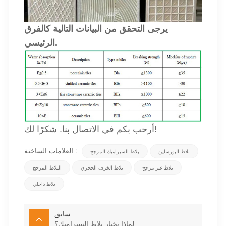
يرجى التحقق من البيانات التالية كالفرق
الرئيسي.
أرحب بكم في الاتصال بنا. شكرًا لك!
العلامات الساخنة :
بلاط البورسلين
بلاط السيراميك المزجج
بلاط غير مزجج
بلاط الخزف الحجري
البلاط المزجج
بلاط داخلي
سابق
لماذا تختار بلاط السيراميك؟