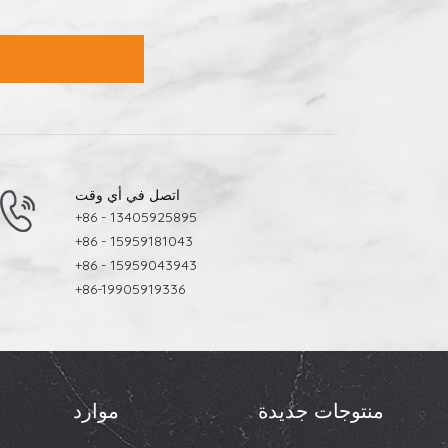
اتصل في أي وقت
+86 - 13405925895
+86 - 15959181043
+86 - 15959043943
+86-19905919336
منتوجات جديدة
موارد