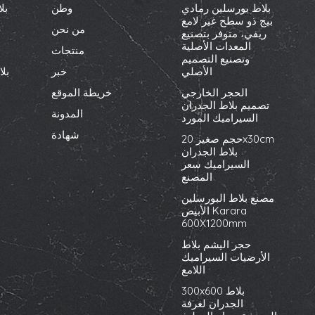
بلاط بورسلين رمادي
وطن
بل
بيج ذو سطح غير لامع
من نحن
ريفي، متوفر بتصنيع
المعدات الأصلية
منتجات
وتصنيع التصميم
الأصلي
خبر
بل
الحجر الخارجي
خريطة الموقع
تصميم بلاط الجدران
المدونة
السيراميك المورد
شهادة
حجم صغير 20x30cm
بلاط الجدران
السيراميك سعر
المصنع
مصنع بلاط البورسلين
الأبيض Karara
600X1200mm
حجر اليشم بلاط
الأرضيات السيراميك
اللامع
300x600 بلاط
الجدران لغرفة