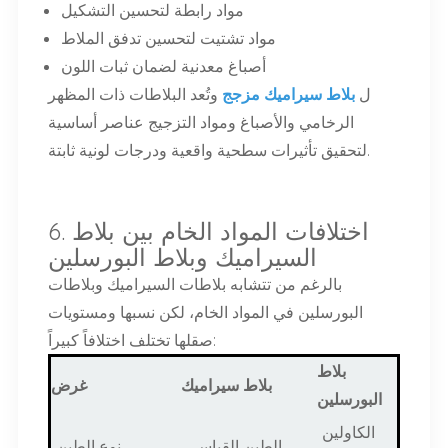
مواد رابطة لتحسين التشكيل
مواد تشتيت لتحسين تدفق الملاط
أصباغ معدنية لضمان ثبات اللون
ل
بلاط سيراميك مزجج
وتُعد البلاطات ذات المظهر
الرخامي والأصباغ ومواد التزجيج عناصر أساسية
لتحقيق تأثيرات سطحية واقعية ودرجات لونية ثابتة.
6. اختلافات المواد الخام بين بلاط
السيراميك وبلاط البورسلين
بالرغم من
تتشابه بلاطات السيراميك وبلاطات
البورسلين في المواد الخام، لكن نسبها ومستويات
صقلها تختلف اختلافاً كبيراً:
بلاط
بلاط سيراميك
غرض
البورسلين
الكاولين
الطين القياسي
نوع الطين