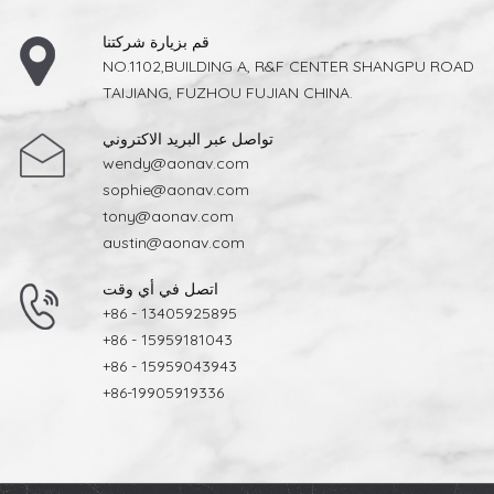
قم بزيارة شركتنا
NO.1102,BUILDING A, R&F CENTER SHANGPU ROAD
TAIJIANG, FUZHOU FUJIAN CHINA.
تواصل عبر البريد الاكتروني
wendy@aonav.com
sophie@aonav.com
tony@aonav.com
austin@aonav.com
اتصل في أي وقت
+86 - 13405925895
+86 - 15959181043
+86 - 15959043943
+86-19905919336