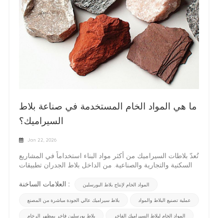
ما هي المواد الخام المستخدمة في صناعة بلاط
السيراميك؟
Jan 22, 2026
تُعدّ بلاطات السيراميك من أكثر مواد البناء استخداماً في المشاريع
السكنية والتجارية والصناعية. من الداخل بلاط الجدران تطبيقات
متينة بلاط الأرضيات ترتبط تركيبات بلاط السيراميك وأداؤه
ومظهره وتكلفته ارتباطًا وثيقًا بمواده الخام.فهم تساعد المواد
العلامات الساخنة :
المواد الخام لإنتاج بلاط البورسلين
الخام المستخدمة في صناعة بلاط السيراميك المشترين
عملية تصنيع البلاط والمواد
بلاط سيراميك عالي الجودة مباشرة من المصنع
والمهندسين المعماريين والمستوردين على اتخاذ قرارات أكثر
استنارة بشأن مصادر التوريد، خاصة عند المقارنة. بلاط سيراميك
المواد الخام لبلاط السيراميك الفاخر
بلاط بورسلين فاخر بمظهر الرخام