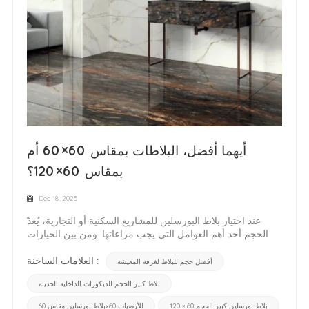
أيهما أفضل، البلاطات بمقاس 60×60 أم
بمقاس 60×120؟
Dec 18, 2025
عند اختيار بلاط البورسلين للمشاريع السكنية أو التجارية، يُعدّ
الحجم أحد أهم العوامل التي يجب مراعاتها. ومن بين الخيارات
الأكثر شيوعًا في السوق اليوم، بلاطات 60×60 و بلاطات مقاس
60×120 تتميز هذه المنتجات بتعدد استخداماتها، ومظهرها
العلامات الساخنة :
أفضل حجم للبلاط لغرفة المعيشة
العصري، ونطاق تطبيقاتها الواسع. ولكن أيها أفضل؟ يعتمد الجواب
بلاط كبير الحجم للديكورات الداخلية الحديثة
على مساحة المكان، ونمط التصميم، ومتطلبات التركيب،
والميزانية. نظرة عامة على بلاطات 60×60تُعتبر بلاطات
بلاط بورسلين كبير الحجم 60 × 120
بلاط بورسلين مقاس 60x60 للأرضيات