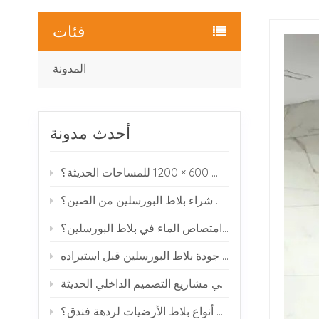
فئات
المدونة
أحدث مدونة
لماذا يختار العديد من المصممين بلاط البورسلين بمقاس 600 × 1200 للمساحات الحديثة؟
كيف يمكنك شراء بلاط البورسلين من الصين؟
ماذا يعني امتصاص الماء في بلاط البورسلين؟
كيفية فحص جودة بلاط البورسلين قبل استيراده
بلاط البورسلين ذو مظهر الرخام: لماذا يحظى بشعبية في مشاريع التصميم الداخلي الحديثة
ما هي أفضل أنواع بلاط الأرضيات لردهة فندق؟