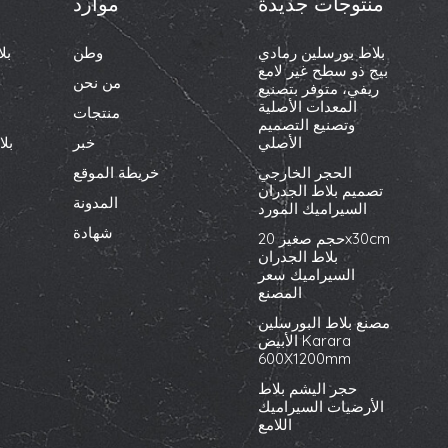
منتوجات جديدة
موارد
بلاط بورسلين رمادي
وطن
بل
بيج ذو سطح غير لامع
من نحن
ريفي، متوفر بتصنيع
المعدات الأصلية
منتجات
وتصنيع التصميم
الأصلي
خبر
بل
الحجر الخارجي
خريطة الموقع
تصميم بلاط الجدران
المدونة
السيراميك المورد
شهادة
حجم صغير 20x30cm
بلاط الجدران
السيراميك سعر
المصنع
مصنع بلاط البورسلين
الأبيض Karara
600X1200mm
حجر اليشم بلاط
الأرضيات السيراميك
اللامع