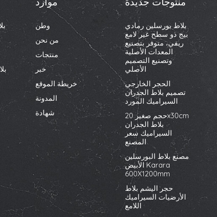
منتوجات جديدة
موارد
بلاط بورسلين رمادي
وطن
بل
بيج ذو سطح غير لامع
من نحن
ريفي، متوفر بتصنيع
المعدات الأصلية
منتجات
وتصنيع التصميم
الأصلي
خبر
بل
الحجر الخارجي
خريطة الموقع
تصميم بلاط الجدران
المدونة
السيراميك المورد
شهادة
حجم صغير 20x30cm
بلاط الجدران
السيراميك سعر
المصنع
مصنع بلاط البورسلين
الأبيض Karara
600X1200mm
حجر اليشم بلاط
الأرضيات السيراميك
اللامع