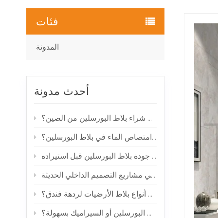
فئات
المدونة
أحدث مدونة
كيف يمكنك شراء بلاط البورسلين من الصين؟
ماذا يعني امتصاص الماء في بلاط البورسلين؟
كيفية فحص جودة بلاط البورسلين قبل استيراده
بلاط البورسلين ذو مظهر الرخام: لماذا يحظى بشعبية في مشاريع التصميم الداخلي الحديثة
ما هي أفضل أنواع بلاط الأرضيات لردهة فندق؟
هل تتشقق بلاطات البورسلين أو السيراميك بسهولة؟