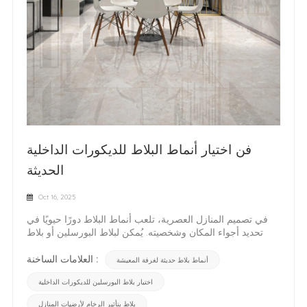
فن اختيار أنماط البلاط للديكورات الداخلية
الحديثة
Oct 16, 2025
في تصميم المنازل العصرية، تلعب أنماط البلاط دورًا حيويًا في
تحديد أجواء المكان وشخصيته. يُمكن لبلاط البورسلين أو بلاط
السيراميك المناسب للجدران أن يُضفي لمسةً راقية وأنيقة على
أبسط الديكورات الداخلية. سواءً كنت تُجدد بلاط أرضية غرفة
العلامات الساخنة :
أنماط بلاط حديثة لغرفة المعيشة
معيشتك، أو تُجدد بلاط المطبخ، أو تُجدد حمامك، فإن النمط الذي
اختيار بلاط البورسلين للديكورات الداخلية
تختاره يُحدث فرقًا كبيرًا. 1. وظيفة الغرفة وتخطيط المساحةابدأ
بالتفكير في غرض كل غرفة ونسبها. بالنسبة للمساحات المفتوحة
بلاط بتأثير الرخام لأرضيات المنازل