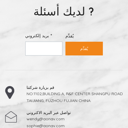
الفور. يمكنك أيضًا دمج البلاط العادي مع التصاميم الزخرفية أو
لديك أسئلة ?
مزج اللمسات النهائية غير اللامعة واللامعة لإضفاء ملمس
وشخصية مميزة. بلاط الزينة مثالي لواجهات المطبخ أو جدران
الدش حيثما تكون نقطة محورية. 5. المتانة تلتقي بالتصميميجب أن
يلبي جمال نمط البلاط الاحتياجات العملية أيضًا. يتميز بلاط
البورسلين للأرضيات بالمتانة ومقاومة الماء وسهولة الصيانة، مما
بريد إلكتروني *
يُقدِّم
يجعله مثاليًا للمناطق المزدحمة. من ناحية أخرى، يتميز بلاط
الجدران السيراميكي بخفة وزنه وتعدد استخداماته، ما يجعله
مثاليًا للحمامات والمطابخ. 6. الإلهام والتصورقبل اختيارك النهائي،
يُقدِّم
استكشف أحدث صيحات تصميم البلاط الحديث من خلال
المعارض الإلكترونية أو أدوات التصور ثلاثي الأبعاد. معاينة كيف
بلاط بورسلين مصقول 600×600 أو تظهر بلاطات الرخام في ظل
ظروف إضاءة مختلفة لضمان أن النتيجة النهائية تتوافق مع رؤيتك.
خاتمة اختيار نمط البلاط المثالي للديكور الداخلي رحلة إبداعية
تجمع بين العملية والجمال والتوازن. من بلاط البورسلين إلى
التصاميم بتأثير الرخام، يُمكن لاختيارك نمطًا أن يُعيد تعريف كل
قم بزيارة شركتنا
ركن من أركان منزلك، مُحوّلًا الأرضيات والجدران العادية إلى
NO.1102,BUILDING A, R&F CENTER SHANGPU ROAD
أعمال فنية خالدة.
TAIJIANG, FUZHOU FUJIAN CHINA.
تواصل عبر البريد الاكتروني
wendy@aonav.com
sophie@aonav.com