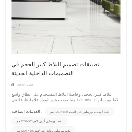
تطبيقات تصميم البلاط كبير الحجم في
التصميمات الداخلية الحديثة
Dec 04, 2025
البلاط كبير الحجم، وخاصةً البلاط المستخدم على نطاق واسع
بلاط بورسلين 600×1200 ممأصبحت هذه المواد علامةً فارقةً في
التصميم الداخلي المعاصر. مظهرها الأنيق، وتأثيرها البصري
الواسع، وتطبيقاتها المتعددة تجعلها مناسبةً لمجموعة واسعة من
العلامات الساخنة :
بلاط أرضيات بورسلين كبير الحجم 600 × 1200 مم
المساحات السكنية والتجارية الحديثة. 1. بلاط أبيض كبير الحجم:
بلاط بورسلين أبيض لامع 600×1200 مم
يُحسّن الإضاءة والمساحةتُعتبر البلاطات البيضاء كبيرة الحجم ذات
قيمة عالية لقدرتها على تكبير المساحة بصريًا وتعزيز السطوع.
بلاط بورسلين رمادي غير لامع 600 × 1200 مم