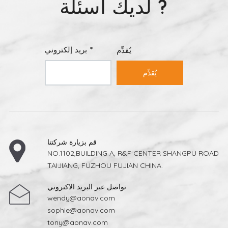
لديك أسئلة ?
بريد إلكتروني *
يُقدِّم
يُقدِّم
قم بزيارة شركتنا
NO.1102,BUILDING A, R&F CENTER SHANGPU ROAD
TAIJIANG, FUZHOU FUJIAN CHINA.
تواصل عبر البريد الاكتروني
wendy@aonav.com
sophie@aonav.com
tony@aonav.com