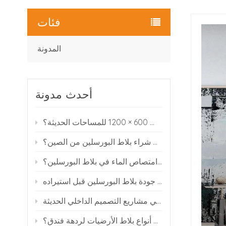
فئات
المدونة
أحدث مدونة
لماذا يختار العديد من المصممين بلاط البورسلين بمقاس 600 × 1200 للمساحات الحديثة؟
كيف يمكنك شراء بلاط البورسلين من الصين؟
ماذا يعني امتصاص الماء في بلاط البورسلين؟
كيفية فحص جودة بلاط البورسلين قبل استيراده
بلاط البورسلين ذو مظهر الرخام: لماذا يحظى بشعبية في مشاريع التصميم الداخلي الحديثة
ما هي أفضل أنواع بلاط الأرضيات لردهة فندق؟