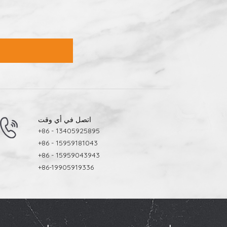
ذات الحركة الكثيفة والاستخدام طويل الأمد.من ناحية أخرى
المنخفضة، فلا يزال بإمكان بلاط السيراميك أن يكون حلاً عمليًا و
اتصل في أي وقت
+86 - 13405925895
+86 - 15959181043
+86 - 15959043943
+86-19905919336