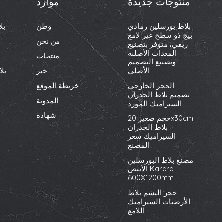
منتوجات جديدة
موارد
بلاط بورسلين رمادي
وطن
بل
بيج ذو سطح غير لامع
من نحن
ريفي، متوفر بتصنيع
المعدات الأصلية
منتجات
وتصنيع التصميم
الأصلي
خبر
بل
الحجر الخارجي
خريطة الموقع
تصميم بلاط الجدران
المدونة
السيراميك المورد
شهادة
حجم صغير 20x30cm
بلاط الجدران
السيراميك سعر
المصنع
مصنع بلاط البورسلين
الأبيض Karara
600X1200mm
حجر اليشم بلاط
الأرضيات السيراميك
اللامع