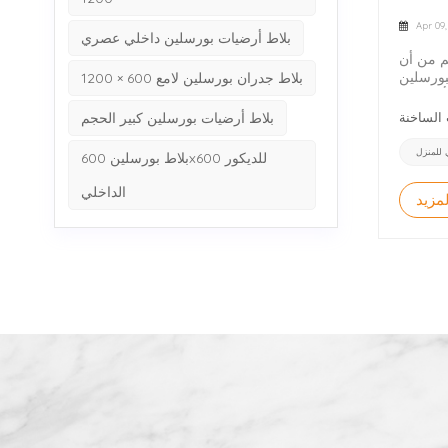
Apr 09
بلاط أرضيات بورسلين داخلي عصري
م من أن
لبورسلين
بلاط جدران بورسلين لامع 600 × 1200
كثر دقة
ط أرضيات
بلاط أرضيات بورسلين كبير الحجم
ن متانته
سواء.على
 للمنزل
بلاط بورسلين 600x600 للديكور
لا يضاهي
 عادة ما
الداخلي
مزيد
ا خياراً
شكل عام
لنوعين.
بورسلين
ما يجعل
 بألوان
الباً ما
 مناسباً
ه يوفران
الأسواق
صص لضمان
ص لتركيب
يراميك؟
 للمناطق