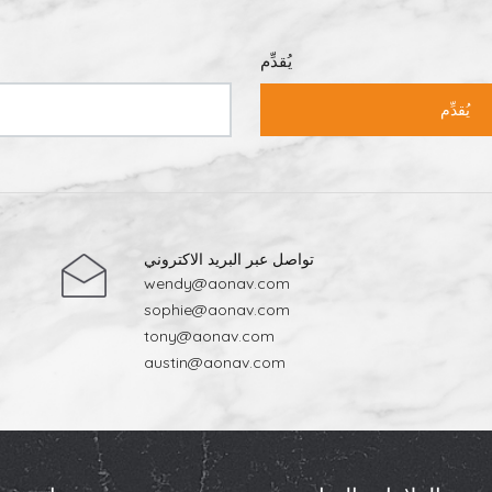
، إذا كنت تعمل بميزانية محدودة أو تركز على المساحات الداخلية ذات الحركة ا
فعالًا من حيث التكلفة. في نهاية المطاف، لكلتا المادتين مزاياها، ولكن بالنسبة 
التي تركز على الأداء، لا تزال أفضل أنواع بلاط البورسلين للأرضيات تتصدر السوق.
يُقدِّم
يُقدِّم
تواصل عبر البريد الاكتروني
wendy@aonav.com
sophie@aonav.com
tony@aonav.com
austin@aonav.com