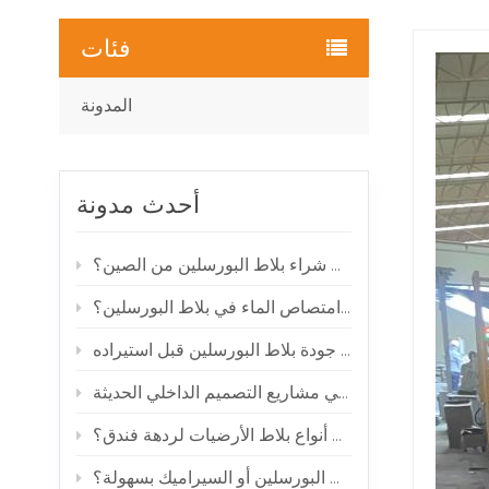
فئات
المدونة
أحدث مدونة
كيف يمكنك شراء بلاط البورسلين من الصين؟
ماذا يعني امتصاص الماء في بلاط البورسلين؟
كيفية فحص جودة بلاط البورسلين قبل استيراده
بلاط البورسلين ذو مظهر الرخام: لماذا يحظى بشعبية في مشاريع التصميم الداخلي الحديثة
ما هي أفضل أنواع بلاط الأرضيات لردهة فندق؟
هل تتشقق بلاطات البورسلين أو السيراميك بسهولة؟