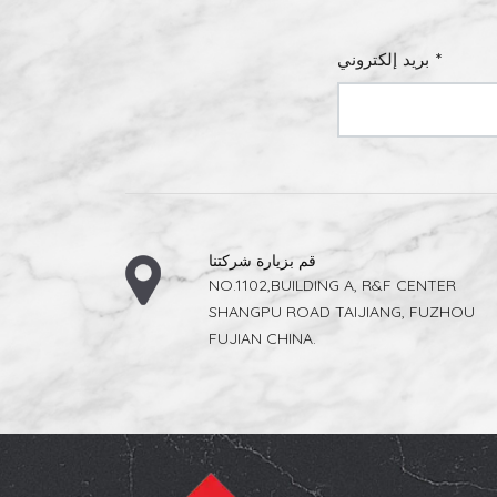
نعي بلاط
حرق وفحص
 مُصنِّع
بريد إلكتروني *
قم بزيارة شركتنا
NO.1102,BUILDING A, R&F CENTER
SHANGPU ROAD TAIJIANG, FUZHOU
FUJIAN CHINA.