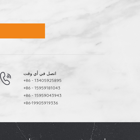
التعبئة النهائية.ثم يتم تعبئة البلاطات الجاهزة في كراتين ومنصا
السيراميك المحترفين. خاتمة يُتيح فهم كيفية تصنيع بلاط الس
الجودة، تُسهم كل مرحلة من مراحل التصنيع في متانة بلاط السير
اتصل في أي وقت
+86 - 13405925895
+86 - 15959181043
+86 - 15959043943
+86-19905919336