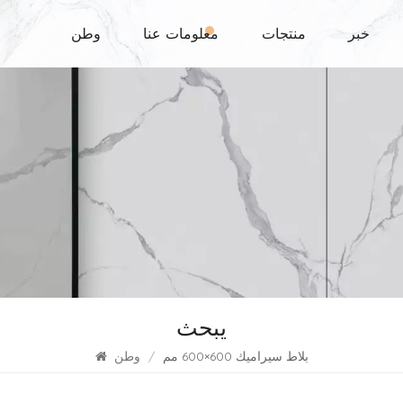
خبر
منتجات
معلومات عنا
وطن
يبحث
بلاط سيراميك 600×600 مم
/
وطن