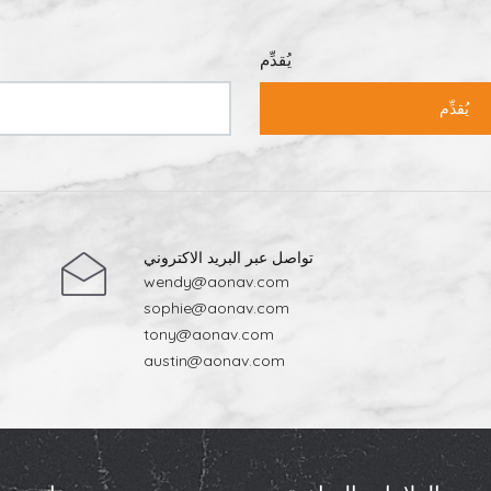
ت نقالة، لتكون جاهزة للتخزين والتوزيع والشحن إلى الأسواق الدولية من قبل مص
يراميك رؤية قيّمة لجودة المنتج وأدائه. فمن تحضير المواد الخام إلى عملية ال
اميك والبورسلين ومظهره وتناسقه. أما بالنسبة لمشاريع البناء، فإن التعاون مع
يُقدِّم
بلاط سيراميك ذي خبرة يضمن جودة موثوقة، وإمدادًا مستقرًا، ومعايير إنتاج احترافية.
يُقدِّم
تواصل عبر البريد الاكتروني
wendy@aonav.com
sophie@aonav.com
tony@aonav.com
austin@aonav.com