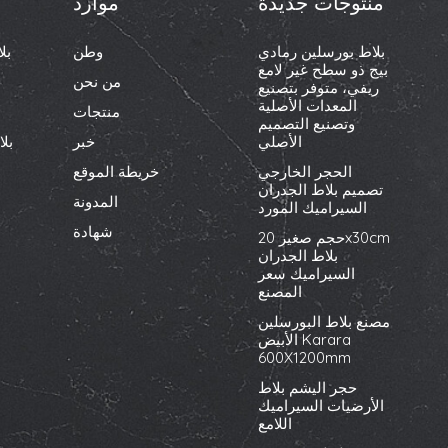
منتوجات جديدة
موارد
بلاط بورسلين رمادي
وطن
بل
بيج ذو سطح غير لامع
من نحن
ريفي، متوفر بتصنيع
المعدات الأصلية
منتجات
وتصنيع التصميم
الأصلي
خبر
بل
الحجر الخارجي
خريطة الموقع
تصميم بلاط الجدران
المدونة
السيراميك المورد
شهادة
حجم صغير 20x30cm
بلاط الجدران
السيراميك سعر
المصنع
مصنع بلاط البورسلين
الأبيض Karara
600X1200mm
حجر اليشم بلاط
الأرضيات السيراميك
اللامع