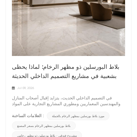
بلاط البورسلين ذو مظهر الرخام: لماذا يحظى
بشعبية في مشاريع التصميم الداخلي الحديثة
Jul 09, 2026
في التصميم الداخلي الحديث، يتزايد إقبال أصحاب المنازل
والمهندسين المعماريين ومطوري المشاريع التجارية على المواد
التي تجمع بين المظهر الفاخر والأداء العملي. لطالما اعتُبر الرخام
الطبيعي رمزًا للأناقة، إلا أن ارتفاع تكلفته وصعوبة صيانته وعدم
العلامات الساخنة :
مورد بلاط بورسلين بمظهر الرخام بالجملة
ثبات جودته دفعت المصممين إلى البحث عن بدائل أكثر كفاءة.
بلاط بورسلين بمظهر الرخام بسعر المصنع
ولهذا السبب، أصبح بلاط البورسلين ذو مظهر الرخام أحد أكثر
الخيارات شيوعًا في المشاريع السكنية والتجارية المعاصرة.بفضل
مشروع فندقي - بلاط بورسلين ذو مظهر رخامي