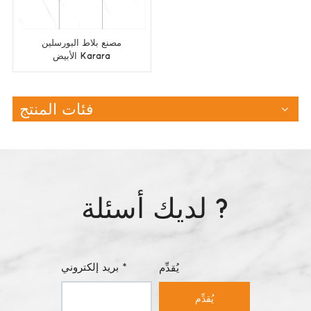
مصنع بلاط البورسلين
الأبيض Karara
600X1200mm
فئات المنتج
لديك أسئلة ?
بريد إلكتروني *
يُقدِّم
يُقدِّم