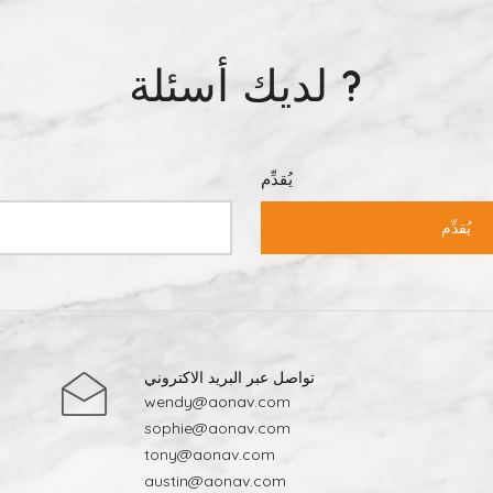
لديك أسئلة ?
يُقدِّم
يُقدِّم
تواصل عبر البريد الاكتروني
wendy@aonav.com
sophie@aonav.com
tony@aonav.com
austin@aonav.com