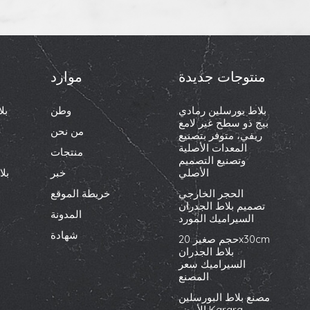
منتوجات جديدة
موارد
بلاط بورسلين رمادي
وطن
بل
بيج ذو سطح غير لامع
من نحن
ريفي، متوفر بتصنيع
المعدات الأصلية
منتجات
وتصنيع التصميم
الأصلي
خبر
بل
الحجر الخارجي
خريطة الموقع
تصميم بلاط الجدران
المدونة
السيراميك المورد
شهادة
حجم صغير 20x30cm
بلاط الجدران
السيراميك سعر
المصنع
مصنع بلاط البورسلين
الأبيض Karara