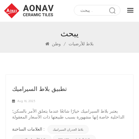
يبحث
بلاط للأرضيات
/
وطن
تطبيق بلاط السيراميك
Aug 16, 2023
يعتبر بلاط السيراميك خيارًا شائعًا عندما يتعلق الأمر بالسكن؛
الداخلية خاصة.إنها مشهورة بسبب طبيعتها ذات الأسعار المعقولة
وديكورها الأنيق.لذلك، يتم استخدام بلاط السيراميك بشكل كبير
لإضافة مناطق توهج وبريق؛ وخاصة مع التطبيقات ذات حركة
العلامات الساخنة :
بلاط الجدران السيراميك
المرور المنخفضة. استخدام هذه البلاط