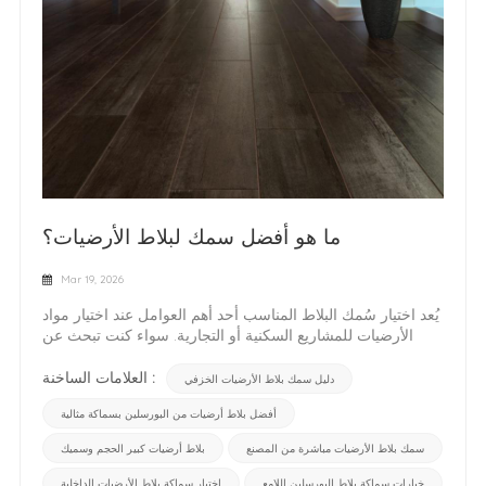
ما هو أفضل سمك لبلاط الأرضيات؟
Mar 19, 2026
يُعد اختيار سُمك البلاط المناسب أحد أهم العوامل عند اختيار مواد
الأرضيات للمشاريع السكنية أو التجارية. سواء كنت تبحث عن
مصادر... بلاط بورسلين عالي الجودةعند مقارنة بلاط الأرضيات
الخزفي، أو التخطيط لمشروع بناء واسع النطاق، فإن فهم سمك
العلامات الساخنة :
دليل سمك بلاط الأرضيات الخزفي
البلاط سيؤثر بشكل مباشر على المتانة والتكلفة وأداء
أفضل بلاط أرضيات من البورسلين بسماكة مثالية
التركيب. فهم سُمك بلاط الأرضيات القياسيمعظم بلاط الأرضيات
الخزفي و أرضيات من بلاط السيراميك تتوفر هذه المنتجات
سمك بلاط الأرضيات مباشرة من المصنع
بلاط أرضيات كبير الحجم وسميك
بسماكات تتراوح بين 6 مم و 12 مم. ومع ذلك، تتطلب التطبيقات
المختلفة مستويات سماكة مختلفة:بلاط بسمك 6 مم - 8 ممخفيف
خيارات سماكة بلاط البورسلين اللامع
اختيار سماكة بلاط الأرضيات الداخلية