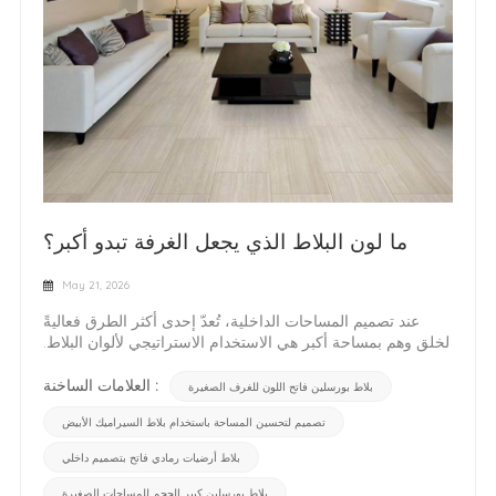
ما لون البلاط الذي يجعل الغرفة تبدو أكبر؟
May 21, 2026
عند تصميم المساحات الداخلية، تُعدّ إحدى أكثر الطرق فعاليةً
لخلق وهم بمساحة أكبر هي الاستخدام الاستراتيجي لألوان البلاط.
سواءً كنت تعمل على حمام صغير، أو مطبخ صغير، أو مساحة
معيشة محدودة، فإن اختيار لون البلاط المناسب يُمكن أن يُحسّن
العلامات الساخنة :
بلاط بورسلين فاتح اللون للغرف الصغيرة
بشكل كبير من إدراك المساحة. في هذه المقالة، سنستكشف
تصميم لتحسين المساحة باستخدام بلاط السيراميك الأبيض
ألوان البلاط التي تجعل الغرفة تبدو أكبر وكيفية استخدامها
بفعالية، مع تضمين مصطلحات بحث شائعة مثل بلاط البورسلين،
بلاط أرضيات رمادي فاتح بتصميم داخلي
وبلاط السيراميك، وبلاط الأرضيات لمساعدتك في اتخاذ القرار. 1.
الألوان الفاتحة تخلق إحساسًا بالاتساعتُعدّ البلاطات ذات الألوان
بلاط بورسلين كبير الحجم للمساحات الصغيرة