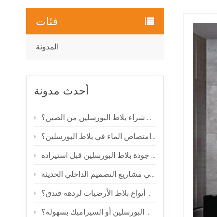
فئات
المدونة
أحدث مدونة
كيف يمكنك شراء بلاط البورسلين من الصين؟
ماذا يعني امتصاص الماء في بلاط البورسلين؟
كيفية فحص جودة بلاط البورسلين قبل استيراده
بلاط البورسلين ذو مظهر الرخام: لماذا يحظى بشعبية في مشاريع التصميم الداخلي الحديثة
ما هي أفضل أنواع بلاط الأرضيات لردهة فندق؟
هل تتشقق بلاطات البورسلين أو السيراميك بسهولة؟