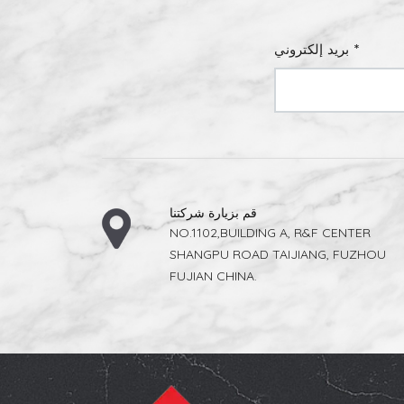
الأسلوب
الجماليحديث، بسيط، أو ريفيأنيقة، فاخرة، ومتطورةسطوعيمتص الضوء ويخلق مظهرًا أكثر نعومةيعكس الضوء، ويجعل المساحات تبدو أكثر إشراقًا 4.
للمجالات
بريد إلكتروني *
 الراقية
 المطفي
ميزة لكل
قم بزيارة شركتنا
NO.1102,BUILDING A, R&F CENTER
SHANGPU ROAD TAIJIANG, FUZHOU
FUJIAN CHINA.