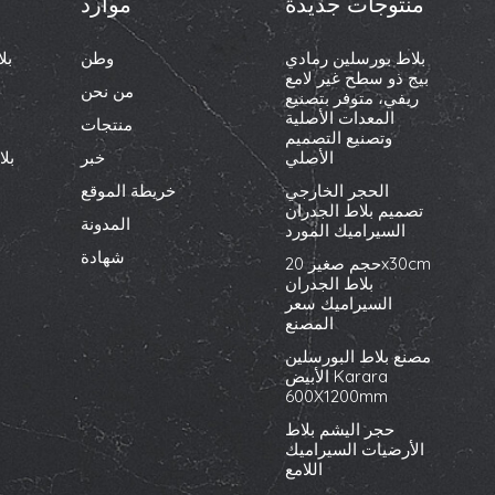
منتوجات جديدة
موارد
بلاط بورسلين رمادي
وطن
بل
بيج ذو سطح غير لامع
من نحن
ريفي، متوفر بتصنيع
المعدات الأصلية
منتجات
وتصنيع التصميم
الأصلي
خبر
بل
الحجر الخارجي
خريطة الموقع
تصميم بلاط الجدران
المدونة
السيراميك المورد
شهادة
حجم صغير 20x30cm
بلاط الجدران
السيراميك سعر
المصنع
مصنع بلاط البورسلين
الأبيض Karara
600X1200mm
حجر اليشم بلاط
الأرضيات السيراميك
اللامع