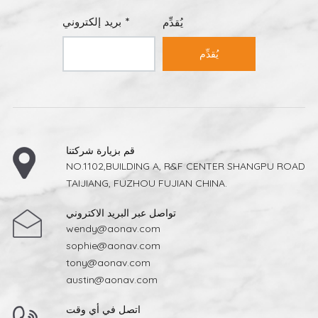
بلاط البورسلينفهي تجمع بين المتانة ومقاومة الماء.تعمل
المعالجات السطحية المتقدمة، مثل التشطيبات المصقولة،
بريد إلكتروني *
يُقدِّم
والأنماط البارزة، والطلاءات النانوية الخشنة، على تحسين
الاحتكاك دون المساس بالمظهر. وتتيح هذه الابتكارات للبلاط
يُقدِّم
الحفاظ على مظهر طبيعي وأنيق مع توفير خاصية قوية مضادة
للانزلاق.كما تم تصميم بعض البلاطات بأنسجة اتجاهية، مما يحسن
التماسك اعتمادًا على اتجاه المشي ويقلل من مخاطر الانزلاق في
البيئات المعقدة. لماذا تُعدّ خاصية منع الانزلاق مهمة؟تُعدّ حوادث
الانزلاق والسقوط من أكثر الحوادث شيوعًا في المنازل وأماكن
العمل. ويُمكن لاختيار البلاط ذي التصنيف المناسب لمقاومة
الانزلاق أن يُقلّل هذه المخاطر بشكلٍ كبير. إضافةً إلى السلامة،
يضمن البلاط المقاوم للانزلاق أيضًا ثباتًا طويل الأمد في الأداء في
قم بزيارة شركتنا
ظلّ ظروف الرطوبة والأوساخ والاستخدام المُكثّف. بالنسبة
NO.1102,BUILDING A, R&F CENTER SHANGPU ROAD
للمهندسين المعماريين والمطورين وأصحاب المنازل، فإن اختيار
TAIJIANG, FUZHOU FUJIAN CHINA.
الأرضيات لا يتعلق فقط بالتصميم، بل يتعلق أيضاً بالسلامة
والمتانة والقيمة طويلة الأجل.
تواصل عبر البريد الاكتروني
wendy@aonav.com
sophie@aonav.com
tony@aonav.com
austin@aonav.com
اتصل في أي وقت