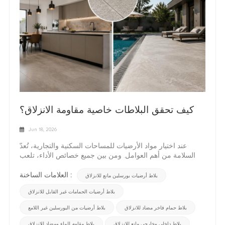
كيف تحقق البلاطات خاصية مقاومة الانزلاق؟
Jun 18, 2026
عند اختيار مواد الأرضيات للمساحات السكنية والتجارية، تُعدّ
السلامة من أهم العوامل. ومن بين جميع خصائص الأداء، تلعب
خاصية مقاومة الانزلاق دورًا رئيسيًا، لا سيما في المناطق
المعرضة للماء أو الزيت أو التي تشهد حركة مرور كثيفة. صُممت
العلامات الساخنة :
بلاط أرضيات بورسلين مانع للانزلاق
البلاطات عالية الجودة ليس فقط لأغراض جمالية، بل أيضًا لضمان
بلاط أرضيات الحمامات غير القابل للانزلاق
السلامة الوظيفية، مما يجعلها حلاً موثوقًا به في البناء الحديث
والتصميم الداخلي. ما الذي يجعل البلاط مانعاً للانزلاق؟تعتمد
بلاط حمام فاخر مضاد للانزلاق
بلاط أرضيات من البورسلين غير اللامع
خاصية مقاومة الانزلاق للبلاط بشكل أساسي على ملمس
السطح، وتركيب المواد، وتقنية التشطيب. منتجات مثل بلاط
بلاط داخلي وخارجي مانع للانزلاق
بلاط مقاوم للماء ومضاد للانزلاق