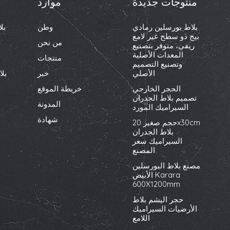
منتوجات جديدة
موارد
بلاط بورسلين رمادي
وطن
بل
بيج ذو سطح غير لامع
من نحن
ريفي، متوفر بتصنيع
المعدات الأصلية
منتجات
وتصنيع التصميم
الأصلي
خبر
بل
الحجر الخارجي
خريطة الموقع
تصميم بلاط الجدران
المدونة
السيراميك المورد
شهادة
حجم صغير 20x30cm
بلاط الجدران
السيراميك سعر
المصنع
مصنع بلاط البورسلين
الأبيض Karara
600X1200mm
حجر اليشم بلاط
الأرضيات السيراميك
اللامع