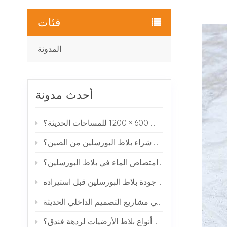
فئات
المدونة
أحدث مدونة
لماذا يختار العديد من المصممين بلاط البورسلين بمقاس 600 × 1200 للمساحات الحديثة؟
كيف يمكنك شراء بلاط البورسلين من الصين؟
ماذا يعني امتصاص الماء في بلاط البورسلين؟
كيفية فحص جودة بلاط البورسلين قبل استيراده
بلاط البورسلين ذو مظهر الرخام: لماذا يحظى بشعبية في مشاريع التصميم الداخلي الحديثة
ما هي أفضل أنواع بلاط الأرضيات لردهة فندق؟