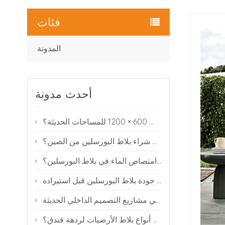
فئات
المدونة
أحدث مدونة
لماذا يختار العديد من المصممين بلاط البورسلين بمقاس 600 × 1200 للمساحات الحديثة؟
كيف يمكنك شراء بلاط البورسلين من الصين؟
ماذا يعني امتصاص الماء في بلاط البورسلين؟
كيفية فحص جودة بلاط البورسلين قبل استيراده
بلاط البورسلين ذو مظهر الرخام: لماذا يحظى بشعبية في مشاريع التصميم الداخلي الحديثة
ما هي أفضل أنواع بلاط الأرضيات لردهة فندق؟