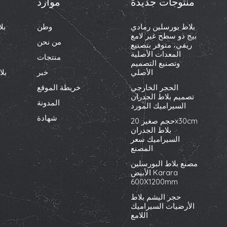
منتوجات جديدة
موارد
بلاط بورسلين رمادي
وطن
بل
بيج ذو سطح غير لامع
من نحن
ريفي، متوفر بتصنيع
المعدات الأصلية
منتجات
وتصنيع التصميم
الأصلي
خبر
بل
الحجر الخارجي
خريطة الموقع
تصميم بلاط الجدران
المدونة
السيراميك المورد
شهادة
حجم صغير 20x30cm
بلاط الجدران
السيراميك سعر
المصنع
مصنع بلاط البورسلين
الأبيض Karara
600X1200mm
حجر اليشم بلاط
الأرضيات السيراميك
اللامع