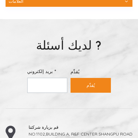
العلامات
لديك أسئلة ?
بريد إلكتروني *
يُقدِّم
يُقدِّم
قم بزيارة شركتنا
NO.1102,BUILDING A, R&F CENTER SHANGPU ROAD