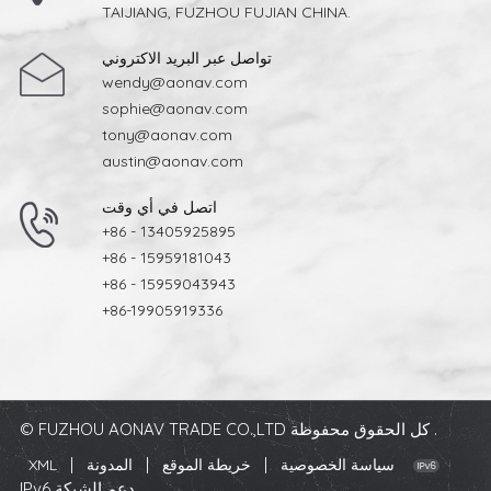
TAIJIANG, FUZHOU FUJIAN CHINA.
تواصل عبر البريد الاكتروني
wendy@aonav.com
sophie@aonav.com
tony@aonav.com
austin@aonav.com
اتصل في أي وقت
+86 - 13405925895
+86 - 15959181043
+86 - 15959043943
+86-19905919336
© FUZHOU AONAV TRADE CO.,LTD كل الحقوق محفوظة .
|
|
|
سياسة الخصوصية
خريطة الموقع
المدونة
XML
IPv6 دعم الشبكة