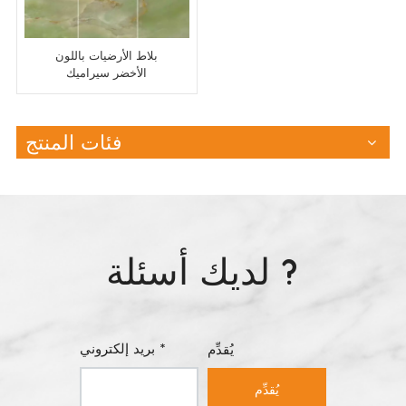
بلاط الأرضيات باللون
الأخضر سيراميك
600x1200 بورسلين
مصقول
فئات المنتج
لديك أسئلة ?
بريد إلكتروني *
يُقدِّم
يُقدِّم