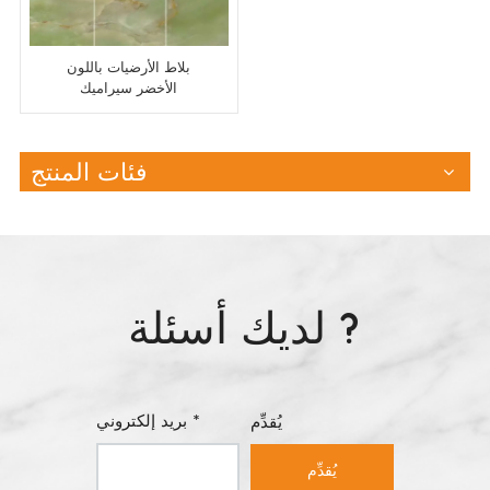
بلاط الأرضيات باللون
الأخضر سيراميك
600x1200 بورسلين
مصقول
فئات المنتج
لديك أسئلة ?
بريد إلكتروني *
يُقدِّم
يُقدِّم