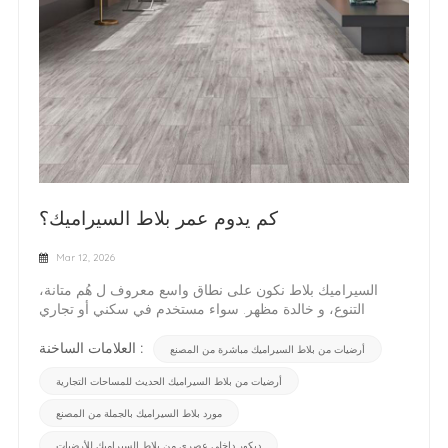
كم يدوم عمر بلاط السيراميك؟
Mar 12, 2026
السيراميك بلاط نكون على نطاق واسع معروف ل هُم متانة،
التنوع، و خالدة مظهر. سواء مستخدم في سكني أو تجاري
مساحات، كثير ملكية الملاك يختار السيراميك بلاط لأن هم يعرض
a طويل خدمة حياة مع الحد الأدنى صيانة. في حقيقة، متى على
العلامات الساخنة :
أرضيات من بلاط السيراميك مباشرة من المصنع
وجه صحيح تم التثبيت و تمت صيانته، السيراميك بلاط الأرضيات
أرضيات من بلاط السيراميك الحديث للمساحات التجارية
يستطيع يبقى في ممتاز حالة ل عديد عقود, تحضير هو - هي واحد
ل ال معظم متين إنهاء مواد مستخدم في حديث المباني. ال
مورد بلاط السيراميك بالجملة من المصنع
عادي عمر ل السيراميك البلاطال عمر ل السيراميك بلاط يعتمد
على على عديد عوامل مشتمل بلاط جودة، تثبيت طريقة، و يوميًا
ديكور داخلي عصري من بلاط السيراميك للأرضيات