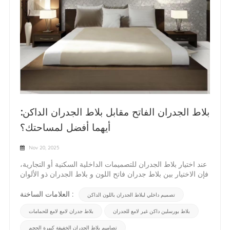
بلاط الجدران الفاتح مقابل بلاط الجدران الداكن:
أيهما أفضل لمساحتك؟
Nov 20, 2025
عند اختيار بلاط الجدران للتصميمات الداخلية السكنية أو التجارية،
فإن الاختيار بين بلاط جدران فاتح اللون و بلاط الجدران ذو الألوان
الداكنة يلعب دورًا أساسيًا في تحديد الحالة المزاجية، والسطوع،
والتوازن البصري للمساحة. يمكن استخدام كلا الخيارين مع بلاط
العلامات الساخنة :
تصميم داخلي لبلاط الجدران باللون الداكن
حائط من البورسلين و بلاط حائط سيراميك تختلف المواد
بلاط بورسلين داكن غير لامع للجدران
بلاط جدران لامع لامع للحمامات
المستخدمة، لكن الخيار الأمثل يعتمد على حجم الغرفة، والإضاءة
الطبيعية، وأجواء التصميم المطلوبة. فيما يلي دليل مفصل
تصاميم بلاط الجدران الخفيفة كبيرة الحجم