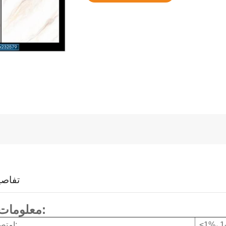
تفاصي
معلومات المنتج:
<1%، 1
امتصاص الماء: