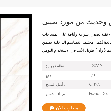
يق وحديث من مورد صيني
ضاء نقية تضفي إشراقة وأناقة على المساحات
الدةً تُكمل مختلف التصاميم الداخلية. يضمن
1*20'GP
النظام (موك) :
T/T,LC
دفع :
CHINA
أصل المنتج :
Fuzhou, Xia
ميناء الشحن :
مطلوب الان