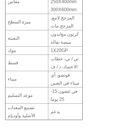
250X400mm
مقاس
300X600mm
المزجج لامع،
ميزة السطح
المزجج مات
كرتون مع/بدون
التعبئة
منصة نقالة
1X20GP
موك
تي / تي، خطاب
قسط
الاعتماد، د / ف
فوتشو، أي
ميناء
ميناء في الصين
في غضون 15-
موعد التسليم
25 يوما
تصنيع المعدات
يدعم
الأصلية وأوديإم