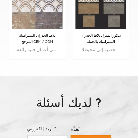
ديكور المنزل بلاط الجدران
بلاط الجدران السيراميك
السيراميك بالجملة
المزجج OEM / ODM
تعرض كل قطعة مزيجًا متناغمًا من الألوان الغنية والطبيعية، تكملها أنماط وأنسجة معقدة تضيف عمقًا وشخصية إلى محيطك.
تم تصميم هذا البلاط بأقصى قدر من الدقة والاهتمام بالتفاصيل، مما يحول أرضياتك وجدرانك إلى أعمال فنية رائعة.
لديك أسئلة ?
يتعلم أكثر
يتعلم أكثر
بريد إلكتروني *
يُقدِّم