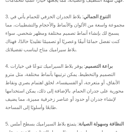
فهي سهلة التنظيف والصيانة، مما يجعلها خيارًا عمليًا للحمامات.
التنوع الجمالي
: بلاط الجدران الخزفي للحمام يأتي في
3.
مجموعة واسعة من الألوان والأنماط والأحجام والتشطيبات، مما
يسمح لك بإنشاء أنماط تصميم مختلفة ومظهر شخصي. سواء
كنت تفضل حمامًا أنيقًا وعصريًا أو تصميمًا تقليديًا خالدًا، فهناك
بلاط سيراميك متاح ليناسب تفضيلاتك.
براعة التصميم
: يوفر بلاط السيراميك تنوعًا في خيارات
4.
التصميم والتخطيط. يمكن ترتيبها بأنماط مختلفة، مثل مترو
الأنفاق، أو متعرجة، أو الفسيفساء، لخلق اهتمام بصري ونقاط
محورية على جدران الحمام. بالإضافة إلى ذلك، يمكن استخدامها
لإنشاء جدران أو حدود أو عناصر زخرفية مميزة، مما يضيف
طابعًا وأسلوبًا إلى المساحة.
النظافة وسهولة الصيانة
: يتمتع بلاط السيراميك بسطح أملس
5.