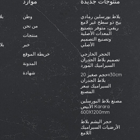
منتوجات جديدة
موارد
بلاط بورسلين رمادي
وطن
بل
بيج ذو سطح غير لامع
من نحن
ريفي، متوفر بتصنيع
المعدات الأصلية
منتجات
وتصنيع التصميم
الأصلي
خبر
بل
الحجر الخارجي
خريطة الموقع
تصميم بلاط الجدران
المدونة
السيراميك المورد
شهادة
حجم صغير 20x30cm
بلاط الجدران
السيراميك سعر
المصنع
مصنع بلاط البورسلين
الأبيض Karara
600X1200mm
حجر اليشم بلاط
الأرضيات السيراميك
اللامع