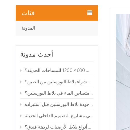
فئات
المدونة
أحدث مدونة
لماذا يختار العديد من المصممين بلاط البورسلين بمقاس 600 × 1200 للمساحات الحديثة؟
كيف يمكنك شراء بلاط البورسلين من الصين؟
ماذا يعني امتصاص الماء في بلاط البورسلين؟
كيفية فحص جودة بلاط البورسلين قبل استيراده
بلاط البورسلين ذو مظهر الرخام: لماذا يحظى بشعبية في مشاريع التصميم الداخلي الحديثة
ما هي أفضل أنواع بلاط الأرضيات لردهة فندق؟