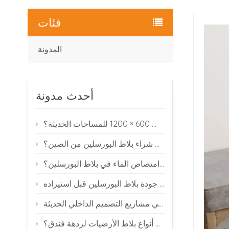
فئات
المدونة
أحدث مدونة
لماذا يختار العديد من المصممين بلاط البورسلين بمقاس 600 × 1200 للمساحات الحديثة؟
كيف يمكنك شراء بلاط البورسلين من الصين؟
ماذا يعني امتصاص الماء في بلاط البورسلين؟
كيفية فحص جودة بلاط البورسلين قبل استيراده
بلاط البورسلين ذو مظهر الرخام: لماذا يحظى بشعبية في مشاريع التصميم الداخلي الحديثة
ما هي أفضل أنواع بلاط الأرضيات لردهة فندق؟