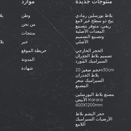
منتوجات جديدة
موارد
بلاط بورسلين رمادي
وطن
بل
بيج ذو سطح غير لامع
من نحن
ريفي، متوفر بتصنيع
المعدات الأصلية
منتجات
وتصنيع التصميم
الأصلي
خبر
بل
الحجر الخارجي
خريطة الموقع
تصميم بلاط الجدران
المدونة
السيراميك المورد
شهادة
حجم صغير 20x30cm
بلاط الجدران
السيراميك سعر
المصنع
مصنع بلاط البورسلين
الأبيض Karara
600X1200mm
حجر اليشم بلاط
الأرضيات السيراميك
اللامع