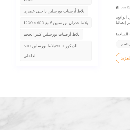
Jan 15
بلاط أرضيات بورسلين داخلي عصري
الواقع،
 إيطاليا
بلاط جدران بورسلين لامع 600 × 1200
 قرارات
لإيطالية
بلاط أرضيات بورسلين كبير الحجم
 بورسلين
لمعمارية
ي الصين
بلاط بورسلين 600x600 للديكور
يات أصغر
من الدول
الداخلي
مزيد
 زخرفية،
ط جدران
 مستقراً
 تأثيراً
ات بلاط
القياسية
التخصيص
ين جودة
 ومشتري
ع النمو
ل متزايد
 أسعارًا
ند دورًا
فضل"، من