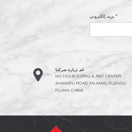
نيا يقدم
يوفر ذلك
منتج، لا
بريد إلكتروني *
 عمليات
 إنتاجية
احتياجات
قم بزيارة شركتنا
NO.1102,BUILDING A, R&F CENTER
SHANGPU ROAD TAIJIANG, FUZHOU
FUJIAN CHINA.