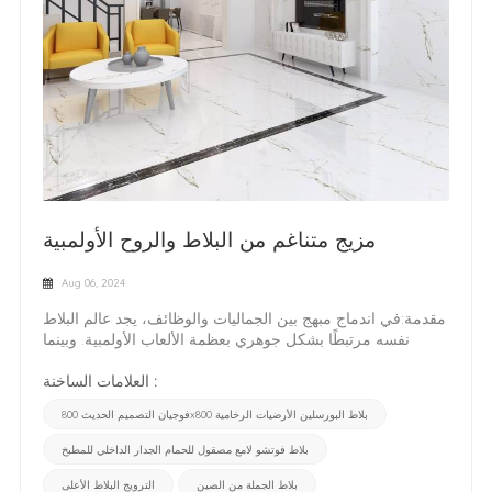
مزيج متناغم من البلاط والروح الأولمبية
Aug 06, 2024
مقدمة:في اندماج مبهج بين الجماليات والوظائف، يجد عالم البلاط
نفسه مرتبطًا بشكل جوهري بعظمة الألعاب الأولمبية. وبينما
نتعمق أكثر في هذا المجال، نكتشف كيف تتألق هذه التحف الفنية،
التي تمثل صناعة البلاط الرائعة في الصين، بشكل مشرق جنبًا
العلامات الساخنة :
إلى جنب مع الروح الأولمبية. دعونا نشرع في رحلة حيث تتشابك
فوجيان التصميم الحديث 800x800 بلاط البورسلين الأرضيات الرخامية
مرونة ووحدة وروعة الألعاب الأولمبية مع أناقة البلاط وتعدد
استخداماته.بلاط رائع: سيمفونية الإبداع الأوليمبيةفي عالم
بلاط فوتشو لامع مصقول للحمام الجدار الداخلي للمطبخ
العجائب المعمارية، يقف البلاط شامخًا كأبطال مجهولين، حيث
يعرض مزيجًا متناغمًا من القوة والجمال. بلاط الأرضيات المزجج
بلاط الجملة من الصين
الترويج البلاط الأعلى