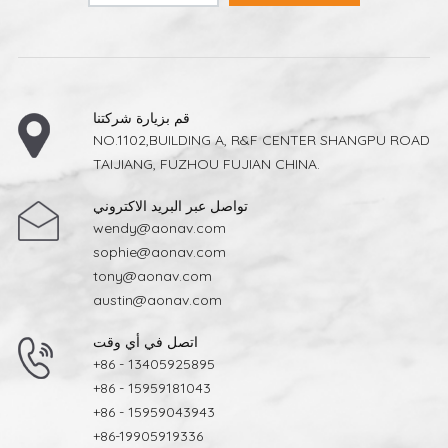
قم بزيارة شركتنا
NO.1102,BUILDING A, R&F CENTER SHANGPU ROAD
TAIJIANG, FUZHOU FUJIAN CHINA.
تواصل عبر البريد الاكتروني
wendy@aonav.com
sophie@aonav.com
tony@aonav.com
austin@aonav.com
اتصل في أي وقت
+86 - 13405925895
+86 - 15959181043
+86 - 15959043943
+86-19905919336