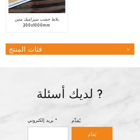
بلاط خشب سيراميك متين
200x1000mm
فئات المنتج
لديك أسئلة ?
بريد إلكتروني *
يُقدِّم
يُقدِّم