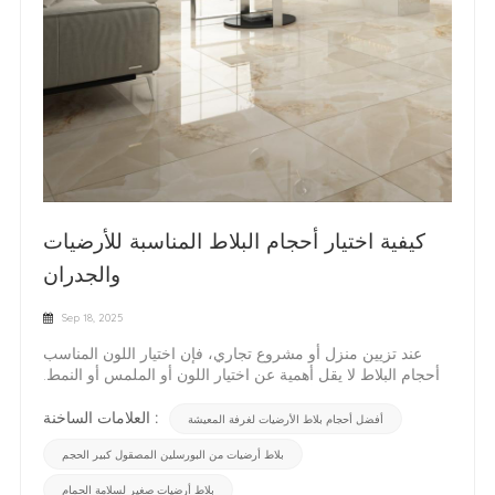
كيفية اختيار أحجام البلاط المناسبة للأرضيات
والجدران
Sep 18, 2025
عند تزيين منزل أو مشروع تجاري، فإن اختيار اللون المناسب
أحجام البلاط لا يقل أهمية عن اختيار اللون أو الملمس أو النمط.
بلاط البورسلين أو حجم بلاط السيراميك للحائط يمكن تكبير
الغرفة بصريًا، وتحسين وظائفها، وحتى تقليل تكاليف الصيانة. مع
العلامات الساخنة :
أفضل أحجام بلاط الأرضيات لغرفة المعيشة
مجموعة واسعة من أحجام بلاط الأرضيات (300×300 مم،
بلاط أرضيات من البورسلين المصقول كبير الحجم
600×600 مم، 800×800 مم، 600×1200 مم) و أحجام بلاط
الجدران (200×300مم، 250×400مم، 300×600مم)، معرفة
بلاط أرضيات صغير لسلامة الحمام