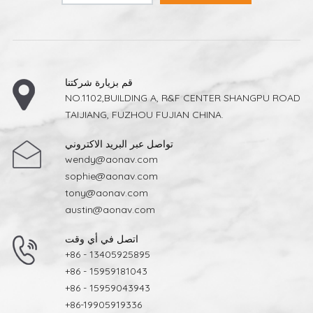
قم بزيارة شركتنا
NO.1102,BUILDING A, R&F CENTER SHANGPU ROAD
TAIJIANG, FUZHOU FUJIAN CHINA.
تواصل عبر البريد الاكتروني
wendy@aonav.com
sophie@aonav.com
tony@aonav.com
austin@aonav.com
اتصل في أي وقت
+86 - 13405925895
+86 - 15959181043
+86 - 15959043943
+86-19905919336