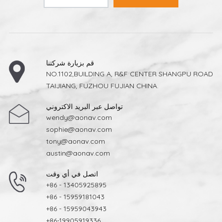
قم بزيارة شركتنا
NO.1102,BUILDING A, R&F CENTER SHANGPU ROAD
TAIJIANG, FUZHOU FUJIAN CHINA.
تواصل عبر البريد الاكتروني
wendy@aonav.com
sophie@aonav.com
tony@aonav.com
austin@aonav.com
اتصل في أي وقت
+86 - 13405925895
+86 - 15959181043
+86 - 15959043943
+86-19905919336