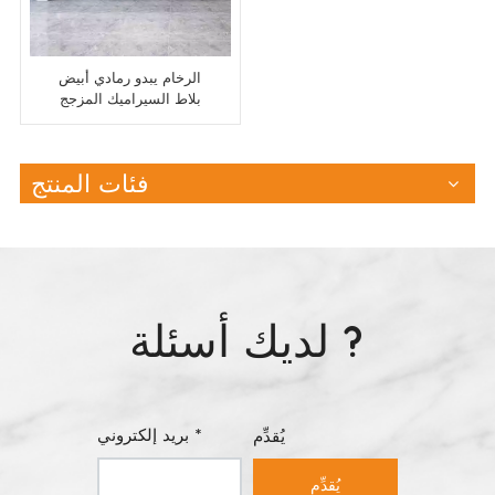
الرخام يبدو رمادي أبيض
بلاط السيراميك المزجج
فئات المنتج
لديك أسئلة ?
بريد إلكتروني *
يُقدِّم
يُقدِّم