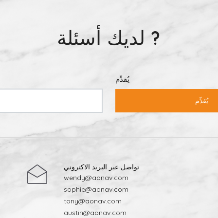
لديك أسئلة ?
يُقدِّم
يُقدِّم
تواصل عبر البريد الاكتروني
wendy@aonav.com
sophie@aonav.com
tony@aonav.com
austin@aonav.com