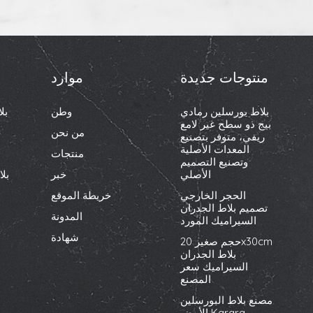
منتوجات جديدة
موارد
بلاط بورسلين رمادي
وطن
بل
بيج ذو سطح غير لامع
من نحن
ريفي، متوفر بتصنيع
المعدات الأصلية
منتجات
وتصنيع التصميم
الأصلي
خبر
بل
الحجر الخارجي
خريطة الموقع
تصميم بلاط الجدران
المدونة
السيراميك المورد
شهادة
حجم صغير 20x30cm
بلاط الجدران
السيراميك سعر
المصنع
مصنع بلاط البورسلين
الأبيض Karara