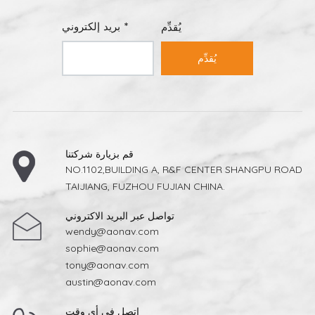
بريد إلكتروني *
يُقدِّم
يُقدِّم
قم بزيارة شركتنا
NO.1102,BUILDING A, R&F CENTER SHANGPU ROAD
TAIJIANG, FUZHOU FUJIAN CHINA.
تواصل عبر البريد الاكتروني
wendy@aonav.com
sophie@aonav.com
tony@aonav.com
austin@aonav.com
اتصل في أي وقت