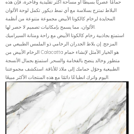
حمامًا عصريًا بسيطًا أو مساحة أكثر تقليدية وفاخرة، فإن هذه
البلاط تمتزج بسلاسة مع أي نمط ديكور. تكمل لوحة الألوان
المحايدة لرخام كالكوتا الأبيض مجموعة متنوعة من أنظمة
الألوان، مما يسمح بإمكانيات تصميم لا حصر لها.
استمتع بجاذبية رخام كالكوتا الأبيض مع راحة ومتانة السيراميك
المزجج. إن بلاط الجدران الرخامي ذو الملمس الطبيعي من
الرخام الأبيض من Calacatta هو الخيار الأمثل لإنشاء حمام
متطور وخالد ينضح بالفخامة والسحر. استمتع بجمال الأنسجة
الطبيعية وحوّل حمامك إلى ملاذ للأناقة. استكشف مجموعتنا
اليوم واترك انطباعًا دائمًا مع هذه المنتجات الأكثر مبيعًا.