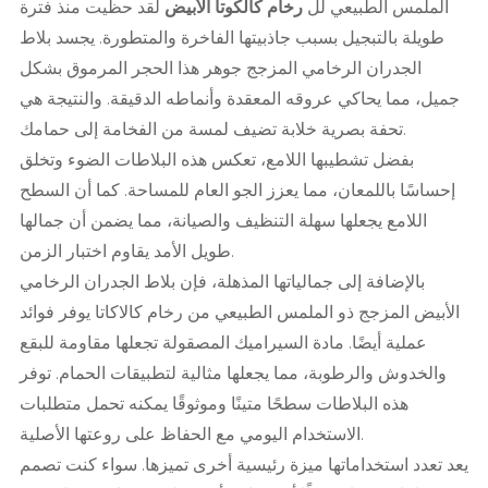
الملمس الطبيعي لل
رخام كالكوتا الأبيض
لقد حظيت منذ فترة
طويلة بالتبجيل بسبب جاذبيتها الفاخرة والمتطورة. يجسد بلاط
الجدران الرخامي المزجج جوهر هذا الحجر المرموق بشكل
جميل، مما يحاكي عروقه المعقدة وأنماطه الدقيقة. والنتيجة هي
تحفة بصرية خلابة تضيف لمسة من الفخامة إلى حمامك.
بفضل تشطيبها اللامع، تعكس هذه البلاطات الضوء وتخلق
إحساسًا باللمعان، مما يعزز الجو العام للمساحة. كما أن السطح
اللامع يجعلها سهلة التنظيف والصيانة، مما يضمن أن جمالها
طويل الأمد يقاوم اختبار الزمن.
بالإضافة إلى جمالياتها المذهلة، فإن بلاط الجدران الرخامي
الأبيض المزجج ذو الملمس الطبيعي من رخام كالاكاتا يوفر فوائد
عملية أيضًا. مادة السيراميك المصقولة تجعلها مقاومة للبقع
والخدوش والرطوبة، مما يجعلها مثالية لتطبيقات الحمام. توفر
هذه البلاطات سطحًا متينًا وموثوقًا يمكنه تحمل متطلبات
الاستخدام اليومي مع الحفاظ على روعتها الأصلية.
يعد تعدد استخداماتها ميزة رئيسية أخرى تميزها. سواء كنت تصمم