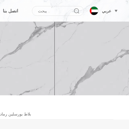
اتصل بنا
عربي
بلاط بورسلين رمادي غير لامع 600 × 1200 مم للأرض