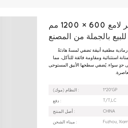
بلاط بورسلين رمادي غير لامع 600 × 1200 مم
لبيع بالجملة من المصنع
اسم
رمادية مطفية أنيقة تضفي لمسةً هادئةً
ChatGPT:
نة استثنائية ومقاومة فائقة للتآكل، مما
على حدٍ سواء. يُضفي سطحها الأنيق المستوحى
عاصرة.
1*20'GP
النظام (موك) :
T/T,LC
دفع :
CHINA
أصل المنتج :
Fuzhou, Xia
ميناء الشحن :