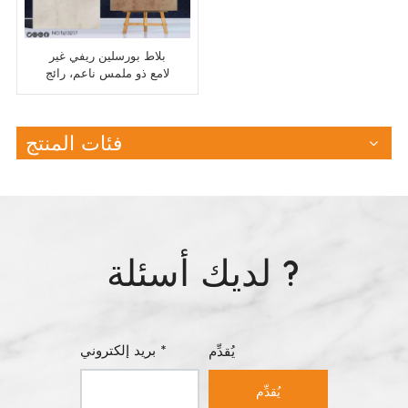
بلاط بورسلين ريفي غير
لامع ذو ملمس ناعم، رائج
جداً، لتزيين الأرضيات
الداخلية
فئات المنتج
لديك أسئلة ?
بريد إلكتروني *
يُقدِّم
يُقدِّم