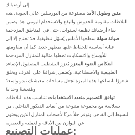
إلى أرضياتك.
متين وطويل الأمد
مصنوعة من البورسلين عالي الجودة، هذه
البلاطات مقاومة للخدوش والبقع والاستخدام اليومي. هذا يضمن
بقاء أرضياتك نظيفة لسنوات، حتى في المناطق المزدحمة.
صيانة سهلة
سطحها الأملس يُسهّل تنظيفها، فلا تحتاج إلا إلى
عناية أساسية للحفاظ عليها بمظهر جديد. كما أن مقاومتها
للأوساخ والانسكابات تجعلها مثالية للمنازل المزدحمة.
انعكاس الضوء المعزز
يُعزز التشطيب المصقول الإضاءة
الطبيعية والاصطناعية، ويُضفي إشراقةً على الغرف ويخلق
شعورًا باتساعها. هذه الميزة تجعل مساحات معيشتك تبدو واسعةً
ومُنعشةً وجذابةً.
توافق التصميم متعدد الاستخدامات
تتناسب هذه البلاطات
بسلاسة مع مجموعة متنوعة من أنماط الديكور الداخلي، من
البسيط إلى الفاخر. وتوفر حلاً مرنًا لأصحاب المنازل الذين يبحثون
عن التوازن بين الأناقة والعملية والعصرية.
عمليات التصنيع: