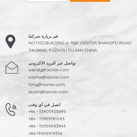
قم بزيارة شركتنا
NO.1102,BUILDING A, R&F CENTER SHANGPU ROAD
TAIJIANG, FUZHOU FUJIAN CHINA.
تواصل عبر البريد الاكتروني
wendy@aonav.com
sophie@aonav.com
tony@aonav.com
austin@aonav.com
اتصل في أي وقت
+86 - 13405925895
+86 - 15959181043
+86 - 15959043943
+86-19905919336