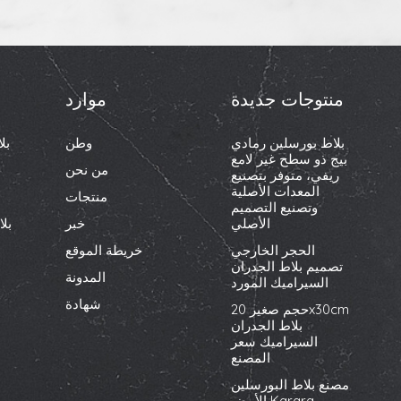
منتوجات جديدة
موارد
بلاط بورسلين رمادي
وطن
بل
بيج ذو سطح غير لامع
من نحن
ريفي، متوفر بتصنيع
المعدات الأصلية
منتجات
وتصنيع التصميم
الأصلي
خبر
بل
الحجر الخارجي
خريطة الموقع
تصميم بلاط الجدران
المدونة
السيراميك المورد
شهادة
حجم صغير 20x30cm
بلاط الجدران
السيراميك سعر
المصنع
مصنع بلاط البورسلين
الأبيض Karara