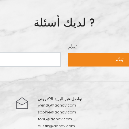
لديك أسئلة ?
يُقدِّم
يُقدِّم
تواصل عبر البريد الاكتروني
wendy@aonav.com
sophie@aonav.com
tony@aonav.com
austin@aonav.com