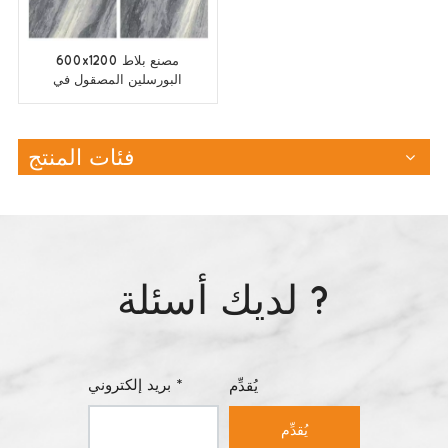
600x1200 مصنع بلاط
البورسلين المصقول في
الصين
فئات المنتج
لديك أسئلة ?
بريد إلكتروني *
يُقدِّم
يُقدِّم